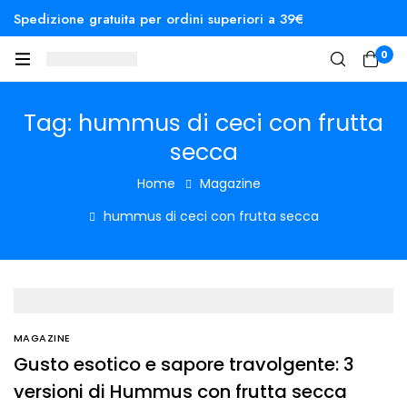
Spedizione gratuita per ordini superiori a 39€
0
Tag: hummus di ceci con frutta
secca
Home
Magazine
hummus di ceci con frutta secca
MAGAZINE
Gusto esotico e sapore travolgente: 3
versioni di Hummus con frutta secca