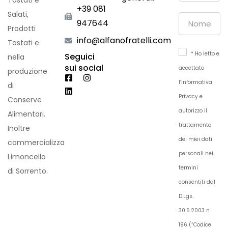
Tostati e
+39 081
Salati,
947644
Prodotti
info@alfanofratelli.com
Tostati e
* Ho letto e
Seguici
nella
sui social
accettato
produzione
l’Informativa
di
Privacy e
Conserve
autorizzo il
Alimentari.
trattamento
Inoltre
dei miei dati
commercializza
personali nei
Limoncello
termini
di Sorrento.
consentiti dal
D.Lgs.
30.6.2003 n.
196 (“Codice