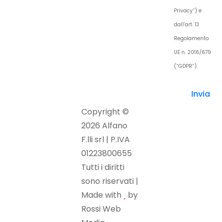
Privacy”) e
dall’art. 13
Regolamento
UE n. 2016/679
(“GDPR”).
Copyright ©
2026 Alfano
F.lli srl | P.IVA
01223800655
Tutti i diritti
sono riservati |
Made with
by
Rossi Web