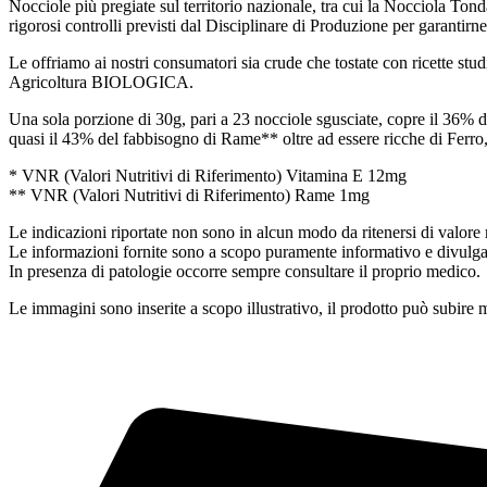
Nocciole più pregiate sul territorio nazionale, tra cui la Nocciola Tonda
rigorosi controlli previsti dal Disciplinare di Produzione per garantirne
Le offriamo ai nostri consumatori sia crude che tostate con ricette stud
Agricoltura BIOLOGICA.
Una sola porzione di 30g, pari a 23 nocciole sgusciate, copre il 36% d
quasi il 43% del fabbisogno di Rame** oltre ad essere ricche di Ferro,
* VNR (Valori Nutritivi di Riferimento) Vitamina E 12mg
** VNR (Valori Nutritivi di Riferimento) Rame 1mg
Le indicazioni riportate non sono in alcun modo da ritenersi di valore 
Le informazioni fornite sono a scopo puramente informativo e divulgat
In presenza di patologie occorre sempre consultare il proprio medico.
Le immagini sono inserite a scopo illustrativo, il prodotto può subire 