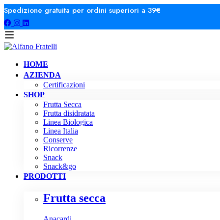
Spedizione gratuita per ordini superiori a 39€
HOME
AZIENDA
Certificazioni
SHOP
Frutta Secca
Frutta disidratata
Linea Biologica
Linea Italia
Conserve
Ricorrenze
Snack
Snack&go
PRODOTTI
Frutta secca
Anacardi