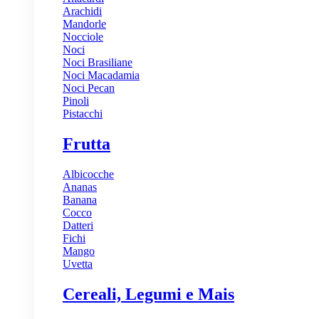
Arachidi
Mandorle
Nocciole
Noci
Noci Brasiliane
Noci Macadamia
Noci Pecan
Pinoli
Pistacchi
Frutta
Albicocche
Ananas
Banana
Cocco
Datteri
Fichi
Mango
Uvetta
Cereali, Legumi e Mais