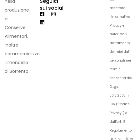
Seguici
nella
sui social
accettato
produzione
l’Informativa
di
Privacy e
Conserve
autorizzo il
Alimentari.
trattamento
Inoltre
dei miei dati
commercializza
personali nei
Limoncello
termini
di Sorrento.
consentiti dal
D.Lgs.
30.6.2003 n.
196 (“Codice
Privacy”) e
dall’art. 13
Regolamento
UE n. 2016/679