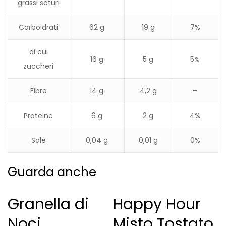
grassi saturi
Carboidrati
62 g
19 g
7%
di cui
16 g
5 g
5%
zuccheri
Fibre
14 g
4,2 g
–
Proteine
6 g
2 g
4%
Sale
0,04 g
0,01 g
0%
Guarda anche
Granella di
Happy Hour
Noci
Misto Tostato