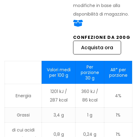
modifiche in base alla
disponibilità di magazzino.
CONFEZIONE DA 200G
Acquista ora
Per
Valori medi
AR* per
porzione
per 100 g
porzione
30 g
1201 kJ /
360 kJ /
Energia
4%
287 kcal
86 kcal
Grassi
3,4 g
1 g
1%
di cui acidi
0,8 g
0,24 g
1%