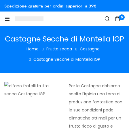
Spedizione gratuita per ordini superiori a 39€
0
Castagne Secche di Montella IGP
Home
Frutta secca
Castagne
Castagne Secche di Montella IGP
Per le Castagne abbiamo
scelto l’Irpinia una terra di
produzione fantastica con
le sue condizioni pedo-
climatiche ottimali per un
frutto ricco di gusto e