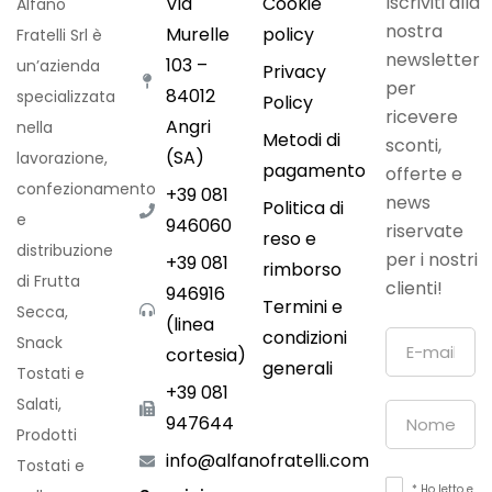
Iscriviti alla
Via
Cookie
Alfano
nostra
Murelle
policy
Fratelli Srl è
newsletter
103 –
un’azienda
Privacy
per
84012
specializzata
Policy
ricevere
Angri
nella
Metodi di
sconti,
(SA)
lavorazione,
pagamento
offerte e
confezionamento
+39 081
news
Politica di
e
946060
riservate
reso e
distribuzione
per i nostri
+39 081
rimborso
di Frutta
clienti!
946916
Termini e
Secca,
(linea
condizioni
Snack
cortesia)
generali
Tostati e
+39 081
Salati,
947644
Prodotti
info@alfanofratelli.com
Tostati e
* Ho letto e